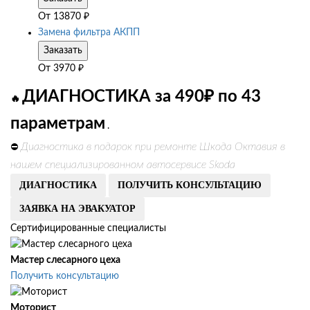
От
13870
₽
Замена фильтра АКПП
Заказать
От
3970
₽
ДИАГНОСТИКА за 490₽ по 43
🔥
параметрам
.
Диагностика в подарок при ремонте Шкода Октавия в
⛔
нашем специализированном автосервисе Skoda
ДИАГНОСТИКА
ПОЛУЧИТЬ КОНСУЛЬТАЦИЮ
ЗАЯВКА НА ЭВАКУАТОР
Сертифицированные специалисты
Мастер слесарного цеха
Получить консультацию
Моторист