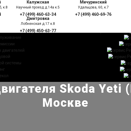
й
Калужская
Мичуринский
, к.8
Научный проезд д.14а к.5
Удальцова, 60, к.7
4
+7 (499) 460-63-34
+7 (499) 460-69-76
Дмитровка
Лобненская д.17 к.8
+7 (499) 450-63-77
УГИ
ПРАЙС ЛИСТ
АКЦ
служивание
смиссии
 двигателей
Ре
довой
Р
ой системы
инг
екол
вигателя Skoda Yeti 
Москве