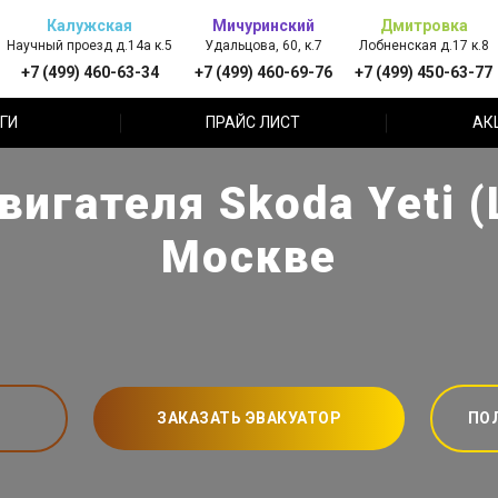
Калужская
Мичуринский
Дмитровка
Научный проезд д.14а к.5
Удальцова, 60, к.7
Лобненская д.17 к.8
+7 (499) 460-63-34
+7 (499) 460-69-76
+7 (499) 450-63-77
ГИ
ПРАЙС ЛИСТ
АК
игателя Skoda Yeti 
Москве
ЗАКАЗАТЬ ЭВАКУАТОР
ПО