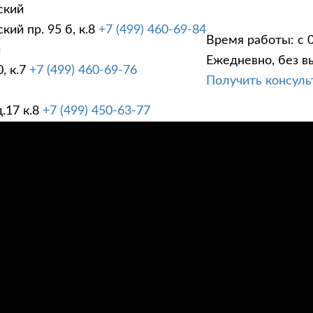
ский
ий пр. 95 б, к.8
+7 (499) 460-69-84
Время работы: с 0
й
Ежедневно, без в
, к.7
+7 (499) 460-69-76
Получить консул
ГИ
ПРАЙС ЛИСТ
АК
.17 к.8
+7 (499) 450-63-77