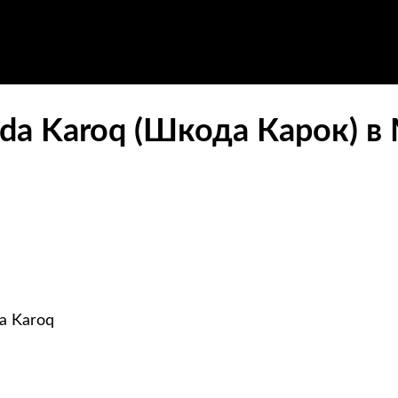
oda Karoq (Шкода Карок) в
a Karoq