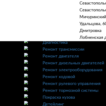
Севастополь
Севастопольск
Мичурински
Удальцова, 60
ГЛАВНАЯ
УСЛУ
Дмитровка
Техническое обслуживание
Лобненская д
Диагностика
Ремонт трансмиссии
Ремонт двигателя
Ремонт дизельных двигателей
Ремонт электрооборудования
Ремонт ходовой
Ремонт рулевого управления
Ремонт тормозной системы
Покраска кузова
Детейлинг