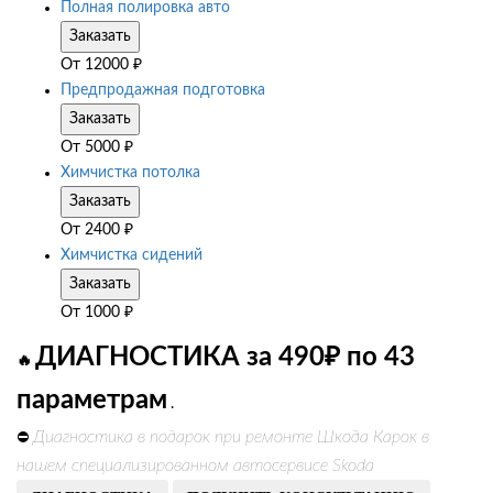
Полная полировка авто
Заказать
От
12000
₽
Предпродажная подготовка
Заказать
От
5000
₽
Химчистка потолка
Заказать
От
2400
₽
Химчистка сидений
Заказать
От
1000
₽
ДИАГНОСТИКА за 490₽ по 43
🔥
параметрам
.
Диагностика в подарок при ремонте Шкода Карок в
⛔
нашем специализированном автосервисе Skoda