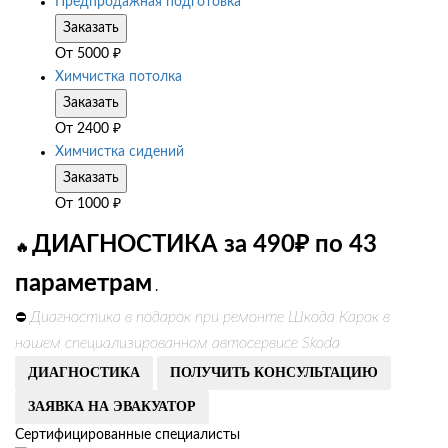
Предпродажная подготовка
Заказать
От
5000
₽
Химчистка потолка
Заказать
От
2400
₽
Химчистка сидений
Заказать
От
1000
₽
ДИАГНОСТИКА за 490₽ по 43
🔥
параметрам
.
Диагностика в подарок при ремонте Шкода Карок в
⛔
нашем специализированном автосервисе Skoda
ДИАГНОСТИКА
ПОЛУЧИТЬ КОНСУЛЬТАЦИЮ
ЗАЯВКА НА ЭВАКУАТОР
Сертифицированные специалисты