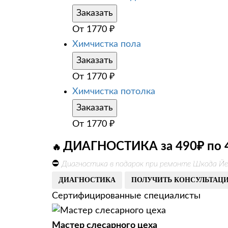
Заказать
От
1770
₽
Химчистка пола
Заказать
От
1770
₽
Химчистка потолка
Заказать
От
1770
₽
ДИАГНОСТИКА за 490₽ по 
🔥
⛔
Диагностика в подарок при ремонте Шкода Йе
ДИАГНОСТИКА
ПОЛУЧИТЬ КОНСУЛЬТАЦ
Сертифицированные специалисты
Мастер слесарного цеха