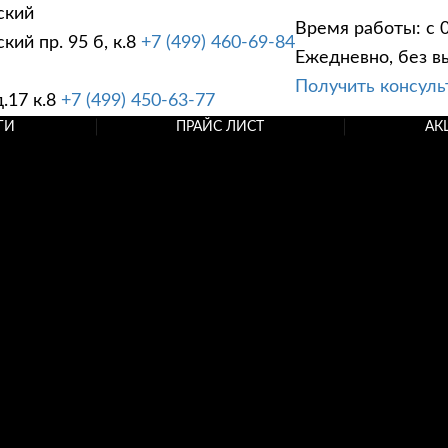
ский
Время работы: с 0
ий пр. 95 б, к.8
+7 (499) 460-69-84
Ежедневно, без в
Получить консул
.17 к.8
+7 (499) 450-63-77
ГИ
ПРАЙС ЛИСТ
АК