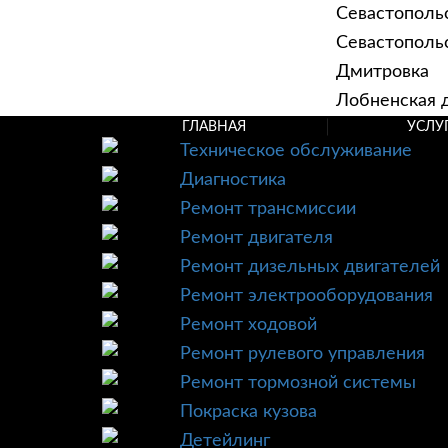
Севастополь
Севастопольск
Дмитровка
Лобненская д
ГЛАВНАЯ
УСЛУ
Техническое обслуживание
Диагностика
Ремонт трансмиссии
Ремонт двигателя
Ремонт дизельных двигателей
Ремонт электрооборудования
Ремонт ходовой
Ремонт рулевого управления
Ремонт тормозной системы
Покраска кузова
Детейлинг