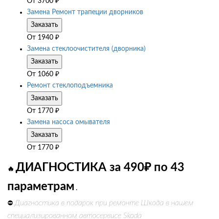
От
3700
₽
Замена Ремонт трапеции дворников
Заказать
От
1940
₽
Замена стеклоочистителя (дворника)
Заказать
От
1060
₽
Ремонт стеклоподъемника
Заказать
От
1770
₽
Замена насоса омывателя
Заказать
От
1770
₽
ДИАГНОСТИКА за 490₽ по 43
🔥
параметрам
.
Диагностика в подарок при ремонте Шкода в нашем
⛔
специализированном автосервисе Skoda