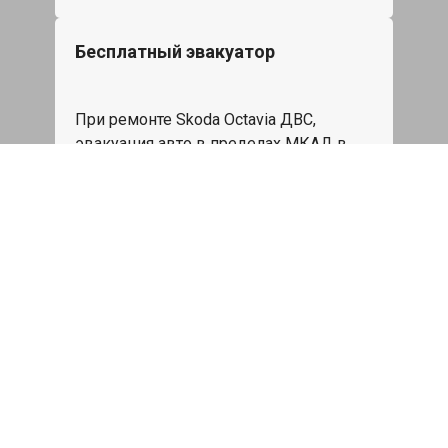
Бесплатный эвакуатор
При ремонте Skoda Octavia ДВС,
эвакуация авто в пределах МКАД в
подарок.
Записаться
Сделаем дешевле
При калькуляции на руках из другого
сервиса - эти же работы и запчасти по
более низкой цене