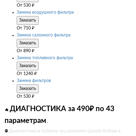
От
530
₽
Замена воздушного фильтра
Заказать
От
710
₽
Замена салонного фильтра
Заказать
От
890
₽
Замена топливного фильтра
Заказать
От
1240
₽
Замена фильтров
Заказать
От
530
₽
ДИАГНОСТИКА за 490₽ по 43
🔥
параметрам
.
Диагностика в подарок при ремонте Шкода Кодиак в
⛔