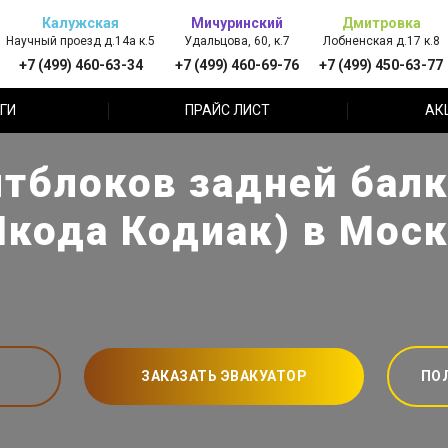
Калужская
Мичуринский
Дмитровка
Научный проезд д.14а к.5
Удальцова, 60, к.7
Лобненская д.17 к.8
+7 (499) 460-63-34
+7 (499) 460-69-76
+7 (499) 450-63-77
ГИ
ПРАЙС ЛИСТ
АК
тблоков задней балк
кода Кодиак) в Мос
ЗАКАЗАТЬ ЭВАКУАТОР
ПО