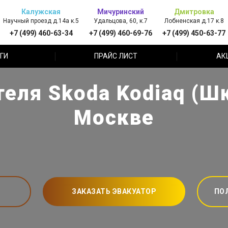
Калужская
Мичуринский
Дмитровка
Научный проезд д.14а к.5
Удальцова, 60, к.7
Лобненская д.17 к.8
+7 (499) 460-63-34
+7 (499) 460-69-76
+7 (499) 450-63-77
ГИ
ПРАЙС ЛИСТ
АК
еля Skoda Kodiaq (Ш
Москве
ЗАКАЗАТЬ ЭВАКУАТОР
ПО