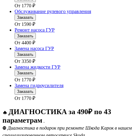
От
1770
₽
Обслуживание рулевого управления
Заказать
От
1590
₽
Ремонт насоса ГУР
Заказать
От
4400
₽
Замена насоса ГУР
Заказать
От
3350
₽
Замена жидкости ГУР
Заказать
От
1770
₽
Замена гидроусилителя
Заказать
От
1770
₽
ДИАГНОСТИКА за 490₽ по 43
🔥
параметрам
.
⛔
Диагностика в подарок при ремонте Шкода Карок в нашем
специализированном автосервисе Skoda