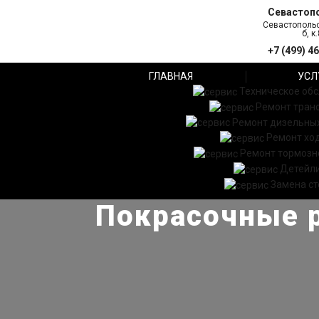
Севастоп
Севастопольс
б, к.
+7 (499) 4
ГЛАВНАЯ
УСЛ
Техническое об
Ремонт тран
Ремонт дизельных
Ремонт хо
Ремонт тормозн
Детейл
Замена ст
Покрасочные р