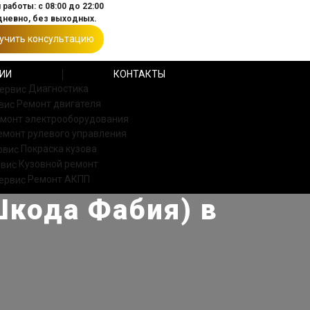
работы: с 08:00 до 22:00
невно, без выходных.
учить консультацию
ИИ
КОНТАКТЫ
Диагностика
Ремонт двигателя
монт электрооборудования
емонт рулевого управления
Покраска кузова
Кузовной ремонт
Ремонт АКПП
Шкода Фабия) в