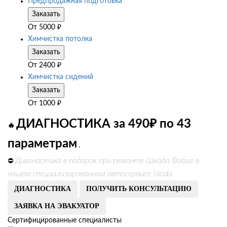
Предпродажная подготовка
Заказать
От
5000
₽
Химчистка потолка
Заказать
От
2400
₽
Химчистка сидений
Заказать
От
1000
₽
ДИАГНОСТИКА за 490₽ по 43
🔥
параметрам
.
Диагностика в подарок при ремонте Шкода Фабия в
⛔
нашем специализированном автосервисе Skoda
ДИАГНОСТИКА
ПОЛУЧИТЬ КОНСУЛЬТАЦИЮ
ЗАЯВКА НА ЭВАКУАТОР
Сертифицированные специалисты