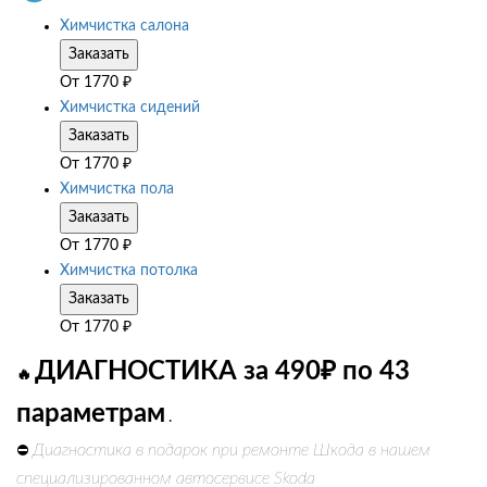
Химчистка салона
Заказать
От
1770
₽
Химчистка сидений
Заказать
От
1770
₽
Химчистка пола
Заказать
От
1770
₽
Химчистка потолка
Заказать
От
1770
₽
ДИАГНОСТИКА за 490₽ по 43
🔥
параметрам
.
Диагностика в подарок при ремонте Шкода в нашем
⛔
специализированном автосервисе Skoda