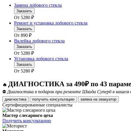
Замена лобового стекла
Заказать
От
5280
₽
Ремонт и установка лобового стекла
Заказать
От
890
₽
Вклейка лобового стекла
Заказать
От
5280
₽
Установка лобового стекла
Заказать
От
5280
₽
ДИАГНОСТИКА за 490₽ по 43 парам
🔥
⛔
Диагностика в подарок при ремонте Шкода Суперб в нашем 
диагностика
получить консультацию
заявка на эвакуатор
Сертифицированные специалисты
Мастер слесарного цеха
Получить консультацию