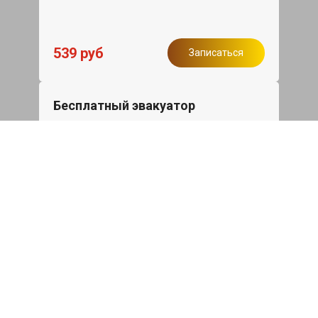
539 руб
Записаться
Бесплатный эвакуатор
При ремонте Skoda Superb ДВС,
эвакуация авто в пределах МКАД в
подарок.
Записаться
Сделаем дешевле