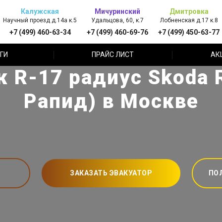
Калужская
Мичуринский
Дмитровка
Научный проезд д.14а к.5
Удальцова, 60, к.7
Лобненская д.17 к.8
+7 (499) 460-63-34
+7 (499) 460-69-76
+7 (499) 450-63-77
ГИ
ПРАЙС ЛИСТ
АК
R-17 радиус Skoda 
Рапид) в Москве
ЗАКАЗАТЬ ЭВАКУАТОР
ПО