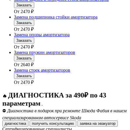
Заказать
От
2470
₽
Замена подшипника стойки амортизатора
Заказать
От
2470
₽
Замена опоры амортизатора
Заказать
От
2470
₽
Замена пружин амортизаторов
Заказать
От
2640
₽
Замена стоек амортизаторов
Заказать
От
2470
₽
ДИАГНОСТИКА за 490₽ по 43
🔥
параметрам
.
⛔
Диагностика в подарок при ремонте Шкода Фабия в нашем
специализированном автосервисе Skoda
диагностика
получить консультацию
заявка на эвакуатор
Сертифицированные специалисты